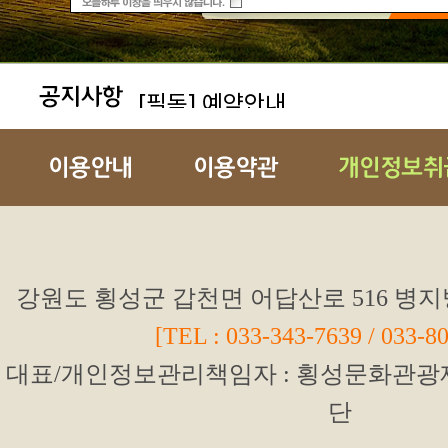
[필독] 예약안내
이용안내
2026 병지방 오토 캠핑장 개장 
강원도 횡성군 갑천면 어답산로 516 병
[TEL : 033-343-7639 / 033-8
단